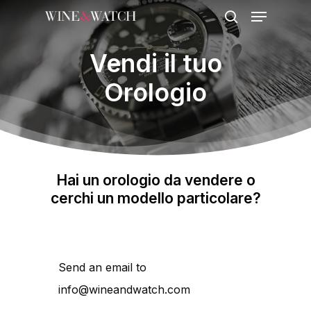
Menu
Skip
search
to
Vendi il tuo
main
content
Orologio
Hai un orologio da vendere o
cerchi un modello particolare?
Send an email to
info@wineandwatch.com